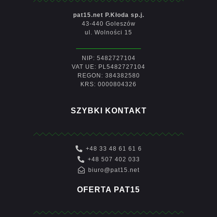
pat15.net P.Kłoda sp.j.
43-440 Goleszów
ul. Wolności 15
NIP: 5482727104
VAT UE: PL5482727104
REGON: 384382580
KRS: 0000804326
SZYBKI KONTAKT
+48 33 48 61 61 6
+48 507 402 033
biuro@pat15.net
OFERTA PAT15